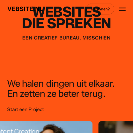
Skip
Menu
WEBSITES
VEBSITE.NL
Beginnen?
to
main
DIE SPREKEN
content
EEN CREATIEF BUREAU, MISSCHIEN
We halen dingen uit elkaar.
En zetten ze beter terug.
Start een Project
 Creation
Videos