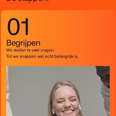
01
Begrijpen
We stellen te veel vragen.
Tot we snappen wat echt belangrijk is.