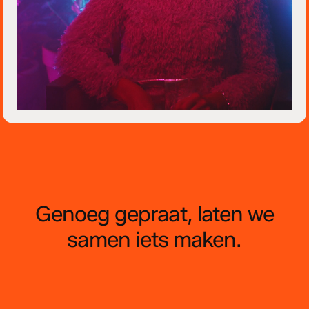
Genoeg
gepraat,
laten
we
samen
iets
maken.